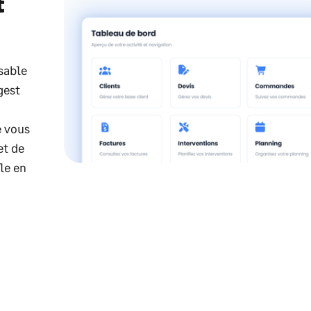
t
sable
gest
e vous
et de
le en