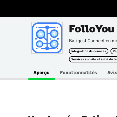
FolloYou
Batigest Connect en mo
Intégration de données
Re
Services sur site et suivi du t
Aperçu
Fonctionnalités
Avi