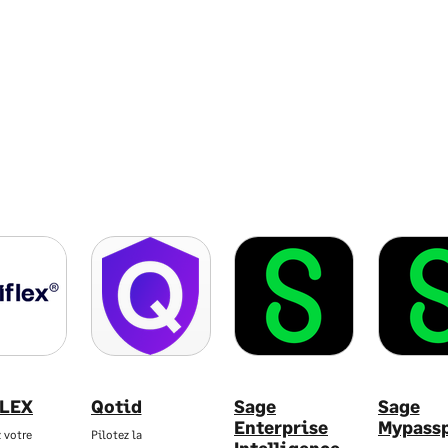
FLEX
Qotid
Sage
Sage
Enterprise
Mypass
 votre
Pilotez la