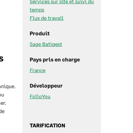
Services sur site et suivi du
temps
Flux de travail
Produit
Sage Batigest
s
Pays pris en charge
France
Développeur
hnique.
ou
FolloYou
er.
de
TARIFICATION