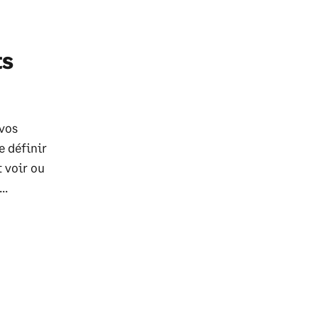
ts
 vos
e définir
 voir ou
..