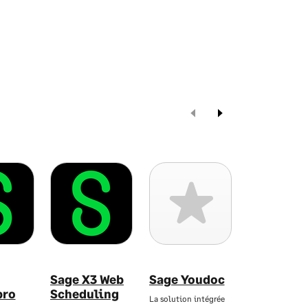
Sage X3 Web
Sage Youdoc
Sage e-
pro
Scheduling
chantier
La solution intégrée