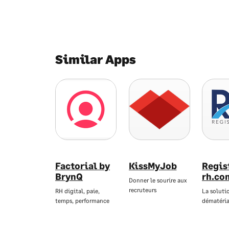
Similar Apps
Factorial by
KissMyJob
Regis
BrynQ
rh.co
Donner le sourire aux
recruteurs
RH digital, paie,
La soluti
temps, performance
dématéria