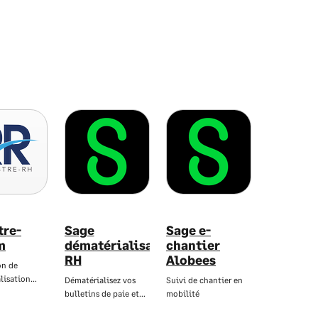
tre-
Sage
Sage e-
m
dématérialisation
chantier
RH
Alobees
on de
lisation…
Dématérialisez vos
Suivi de chantier en
bulletins de paie et…
mobilité