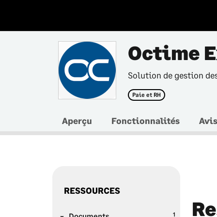
Octime E
Solution de gestion de
Paie et RH
Aperçu
Fonctionnalités
Avi
RESSOURCES
Re
1
Documents